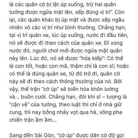
là các quân cờ bị lật úp xuống, trừ hai quân
tướng được ngửa mặt lên, xếp đúng vị trí”. Còn
lại, các quân khác bị úp mặt và được xếp ngẫu
nhiên vô các vị trí như bình thường. Chẳng hạn,
tại vị trí quân xe, lúc úp xuống, nước đi đầu tiên,
nó sẽ được đi theo cách của quân xe. Đi xong
nước đó, người chơi mới được ngửa mặt quân
này lên. Lúc đó, nó sẽ được “hóa kiếp”: Có thể
là con tốt, hoặc con mã, thậm chí là con sĩ; hoặc
có thể là đúng quân xe, từ đó trở đi, quân cờ
này sẽ đi theo cách thông thường của nó. Bởi
vậy, thế trận “cờ úp” sẽ biến hóa khôn lường
và… buồn cười. Chẳng hạn, đôi khi sĩ – tượng là
“cận vệ” của tướng, theo luật thì chỉ ở nhà giữ
cung, thì nay bỗng nhảy vọt qua hà, xông pha
chiến trận ầm ầm…
Sang đến Sài Gòn, “cờ úp” được dân cờ độ gọi