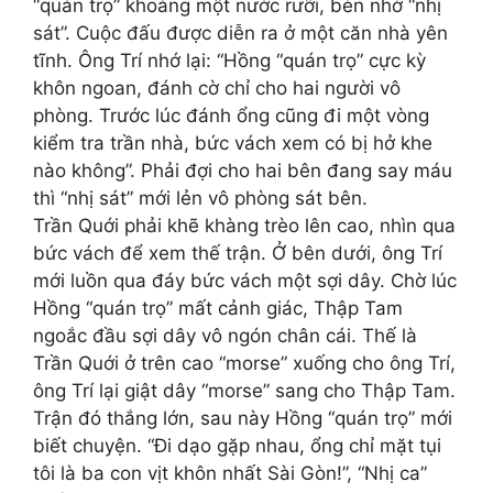
“quán trọ” khoảng một nước rưỡi, bèn nhờ “nhị
sát”. Cuộc đấu được diễn ra ở một căn nhà yên
tĩnh. Ông Trí nhớ lại: “Hồng “quán trọ” cực kỳ
khôn ngoan, đánh cờ chỉ cho hai người vô
phòng. Trước lúc đánh ổng cũng đi một vòng
kiểm tra trần nhà, bức vách xem có bị hở khe
nào không”. Phải đợi cho hai bên đang say máu
thì “nhị sát” mới lẻn vô phòng sát bên.
Trần Quới phải khẽ khàng trèo lên cao, nhìn qua
bức vách để xem thế trận. Ở bên dưới, ông Trí
mới luồn qua đáy bức vách một sợi dây. Chờ lúc
Hồng “quán trọ” mất cảnh giác, Thập Tam
ngoắc đầu sợi dây vô ngón chân cái. Thế là
Trần Quới ở trên cao “morse” xuống cho ông Trí,
ông Trí lại giật dây “morse” sang cho Thập Tam.
Trận đó thắng lớn, sau này Hồng “quán trọ” mới
biết chuyện. “Đi dạo gặp nhau, ổng chỉ mặt tụi
tôi là ba con vịt khôn nhất Sài Gòn!”, “Nhị ca”