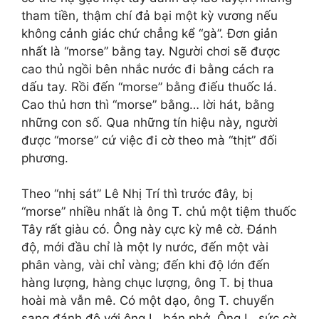
tham tiền, thậm chí đả bại một kỳ vương nếu
không cảnh giác chứ chẳng kể “gà”. Đơn giản
nhất là “morse” bằng tay. Người chơi sẽ được
cao thủ ngồi bên nhắc nước đi bằng cách ra
dấu tay. Rồi đến “morse” bằng điếu thuốc lá.
Cao thủ hơn thì “morse” bằng… lời hát, bằng
những con số. Qua những tín hiệu này, người
được “morse” cứ việc đi cờ theo mà “thịt” đối
phương.
Theo “nhị sát” Lê Nhị Trí thì trước đây, bị
“morse” nhiều nhất là ông T. chủ một tiệm thuốc
Tây rất giàu có. Ông này cực kỳ mê cờ. Đánh
độ, mới đầu chỉ là một ly nước, đến một vài
phân vàng, vài chỉ vàng; đến khi độ lớn đến
hàng lượng, hàng chục lượng, ông T. bị thua
hoài mà vẫn mê. Có một dạo, ông T. chuyển
sang đánh độ với ông L. bán phở. Ông L. sức cờ