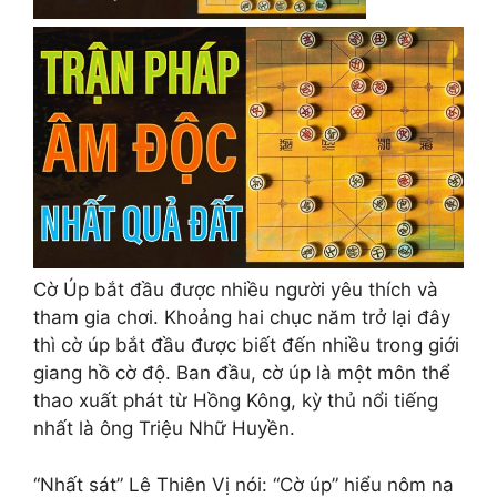
Cờ Úp bắt đầu được nhiều người yêu thích và
tham gia chơi. Khoảng hai chục năm trở lại đây
thì cờ úp bắt đầu được biết đến nhiều trong giới
giang hồ cờ độ. Ban đầu, cờ úp là một môn thể
thao xuất phát từ Hồng Kông, kỳ thủ nổi tiếng
nhất là ông Triệu Nhữ Huyền.
“Nhất sát” Lê Thiên Vị nói: “Cờ úp” hiểu nôm na