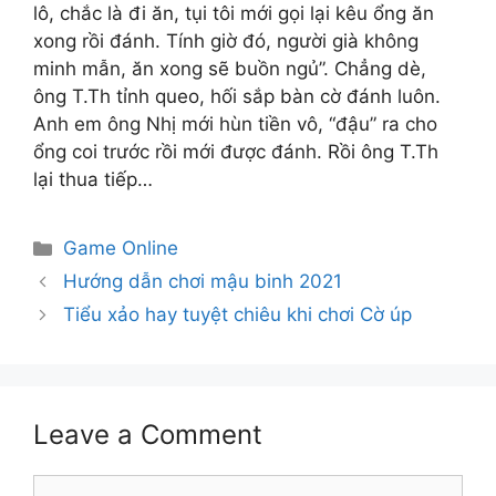
lô, chắc là đi ăn, tụi tôi mới gọi lại kêu ổng ăn
xong rồi đánh. Tính giờ đó, người già không
minh mẫn, ăn xong sẽ buồn ngủ”. Chẳng dè,
ông T.Th tỉnh queo, hối sắp bàn cờ đánh luôn.
Anh em ông Nhị mới hùn tiền vô, “đậu” ra cho
ổng coi trước rồi mới được đánh. Rồi ông T.Th
lại thua tiếp…
Categories
Game Online
Post
Hướng dẫn chơi mậu binh 2021
navigation
Tiểu xảo hay tuyệt chiêu khi chơi Cờ úp
Leave a Comment
Comment