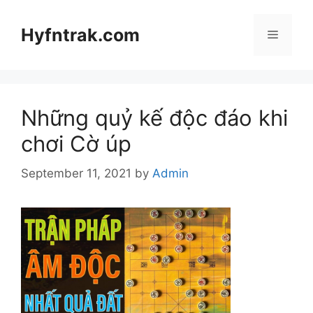
Skip
to
Hyfntrak.com
Menu
content
Những quỷ kế độc đáo khi
chơi Cờ úp
September 11, 2021
by
Admin