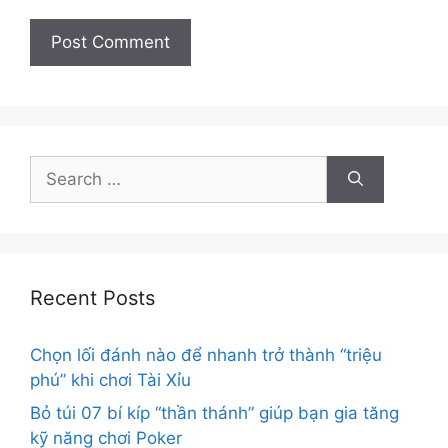
Search
for:
Recent Posts
Chọn lối đánh nào để nhanh trở thành “triệu
phú” khi chơi Tài Xỉu
Bỏ túi 07 bí kíp “thần thánh” giúp bạn gia tăng
kỹ năng chơi Poker