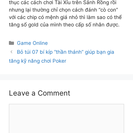
thục các cách chơi Tài Xỉu trên Sảnh Rồng rồi
nhưng lại thường chỉ chọn cách đánh “cò con”
với các chip có mệnh giá nhỏ thì làm sao có thể
tăng số gold của mình theo cấp số nhân được.
Categories
Game Online
Post
Bỏ túi 07 bí kíp “thần thánh” giúp bạn gia
navigation
tăng kỹ năng chơi Poker
Leave a Comment
Comment