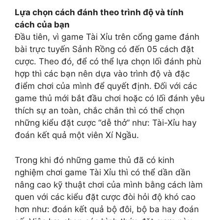
Lựa chọn cách đánh theo trình độ và tính
cách của bạn
Đầu tiên, vì game Tài Xỉu trên cổng game đánh
bài trực tuyến Sảnh Rồng có đến 05 cách đặt
cược. Theo đó, để có thể lựa chọn lối đánh phù
hợp thì các bạn nên dựa vào trình độ và đặc
điểm chơi của mình để quyết định. Đối với các
game thủ mới bắt đầu chơi hoặc có lối đánh yêu
thích sự an toàn, chắc chắn thì có thể chọn
những kiểu đặt cược “dễ thở” như: Tài-Xỉu hay
đoán kết quả một viên Xí Ngầu.
Trong khi đó những game thủ đã có kinh
nghiệm chơi game Tài Xỉu thì có thể dần dần
nâng cao kỹ thuật chơi của mình bằng cách làm
quen với các kiểu đặt cược đòi hỏi độ khó cao
hơn như: đoán kết quả bộ đôi, bộ ba hay đoán