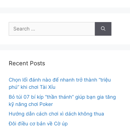
Search
for:
Recent Posts
Chọn lối đánh nào để nhanh trở thành “triệu
phú” khi chơi Tài Xỉu
Bỏ túi 07 bí kíp “thần thánh” giúp bạn gia tăng
kỹ năng chơi Poker
Hướng dẫn cách chơi xì dách không thua
Đôi điều cơ bản về Cờ úp