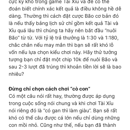
cực kỳ khó trong game Tài Xỉu và để có thể
đoán biết chính xác kết quả là điều không hề dễ
dàng. Thường thì cách đặt cược Bão cơ bản đó
là nếu thấy bảng lịch sử chỉ gồm kết quả Tài và
Xỉu quá lâu thì chúng ta hãy nên bắt đầu “nuôi
Bão” từ từ. Với tỷ lệ trả thưởng là 1:30 và 1:180,
chắc chắn nếu may mắn thì bạn sẽ rất khó lỗ
vốn nếu lựa chọn kiểu chơi này. Hãy thử tưởng
tượng bạn chỉ đặt một chip 10k để nuôi Bão và
sau 2-3 lượt đã trúng thì khoản tiền lời sẽ là bao
nhiêu?
Đừng chỉ chọn cách chơi “cò con”
Có một câu nói rất hay, thường được áp dụng
trong cuộc sống nói chung và khi chơi Tài Xỉu
nói riêng đó là “có gan thì làm giàu”. Bạn sẽ rất
khó có thể câu được cá lớn nếu chỉ dùng những
con mồi nhỏ. Cũng như thế, nếu bạn đã thành