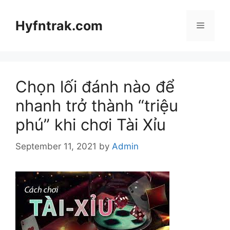
Skip
to
Hyfntrak.com
Menu
content
Chọn lối đánh nào để
nhanh trở thành “triệu
phú” khi chơi Tài Xỉu
September 11, 2021
by
Admin