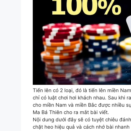
Tiến lên có 2 loại, đó là tiến lên miền N
chỉ có luật chơi hơi khách nhau. Sau khi r
cho miền Nam và miền Bắc được nhiều sự
Ma Bá Thiên cho ra mắt bài viết.
Nội dung dưới đây sẽ có tuyệt chiêu đánh 
chặt heo hiệu quả và cách nhớ bài nhanh 