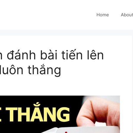
Home
About
 đánh bài tiến lên
luôn thắng