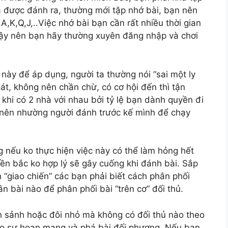
ã được đánh ra, thường mới tập nhớ bài, bạn nên
,K,Q,J,..Việc nhớ bài bạn cần rất nhiều thời gian
 vậy nên bạn hãy thường xuyên đăng nhập và chơi
ày để áp dụng, người ta thường nói “sai một ly
át, không nên chần chừ, có cơ hội đến thì tận
khi có 2 nhà với nhau bởi tỷ lệ bạn dành quyền đi
, nên nhường người đánh trước kế mình để chạy
ng nếu ko thực hiện việc này có thể làm hỏng hết
miền bắc ko hợp lý sẽ gây cuống khi đánh bài. Sắp
h “giao chiến” các bạn phải biết cách phân phối
 bài nào để phân phối bài “trên cơ” đối thủ.
 sảnh hoặc đôi nhỏ mà không có đối thủ nào theo
tạo sự hoan mang và phá bài đối phương. Nếu bạn