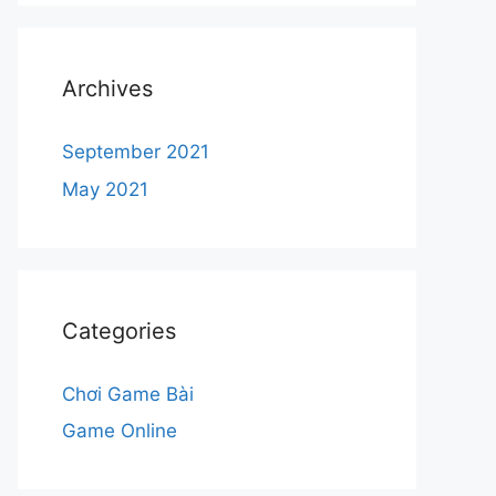
Archives
September 2021
May 2021
Categories
Chơi Game Bài
Game Online