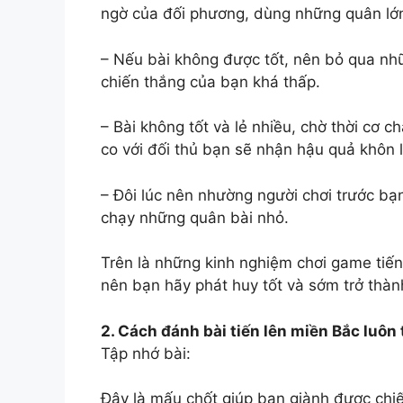
ngờ của đối phương, dùng những quân lớn
– Nếu bài không được tốt, nên bỏ qua nhữn
chiến thắng của bạn khá thấp.
– Bài không tốt và lẻ nhiều, chờ thời cơ c
co với đối thủ bạn sẽ nhận hậu quả khôn 
– Đôi lúc nên nhường người chơi trước bạ
chạy những quân bài nhỏ.
Trên là những kinh nghiệm chơi game tiế
nên bạn hãy phát huy tốt và sớm trở thành
2. Cách đánh bài tiến lên miền Bắc luôn
Tập nhớ bài:
Đây là mấu chốt giúp bạn giành được chiế