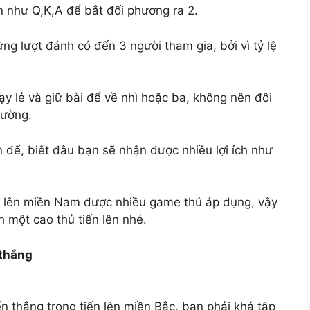
 như Q,K,A để bắt đối phương ra 2.
g lượt đánh có đến 3 người tham gia, bởi vì tỷ lệ
hạy lẻ và giữ bài để về nhì hoặc ba, không nên đôi
lường.
n để, biết đâu bạn sẽ nhận được nhiều lợi ích như
n lên miền Nam được nhiều game thủ áp dụng, vậy
 một cao thủ tiến lên nhé.
 thắng
n thắng trong tiến lên miền Bắc, bạn phải khá tập