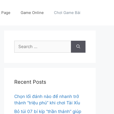
 Page
Game Online
Chơi Game Bài
Search
for:
Recent Posts
Chọn lối đánh nào để nhanh trở
thành “triệu phú” khi chơi Tài Xỉu
Bỏ túi 07 bí kíp “thần thánh” giúp