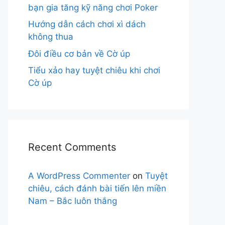
bạn gia tăng kỹ năng chơi Poker
Hướng dẫn cách chơi xì dách
không thua
Đôi điều cơ bản về Cờ úp
Tiểu xảo hay tuyệt chiêu khi chơi
Cờ úp
Recent Comments
A WordPress Commenter
on
Tuyệt
chiêu, cách đánh bài tiến lên miền
Nam – Bắc luôn thắng