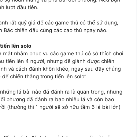
nh lượt đầu tiên.
ranh rất quý giá để các game thủ có thể sử dụng,
n Bắc chiến đấu cùng các cao thủ ngay nào.
tiến lên solo
 ra mắt nhằm phục vụ các game thủ có sở thích chơi
như tiến lên 4 người, nhưng để giành được chiến
rành và cách đánh khôn khéo, ngay sau đây chúng
o để chiến thắng trong tiến lên solo”
ớ những lá bài nào đã đánh ra là quan trọng, nhưng
 đối phương đã đánh ra bao nhiêu lá và còn bao
ồi (thường thì 1 người sẽ sở hữu tầm 6 lá bài lớn)